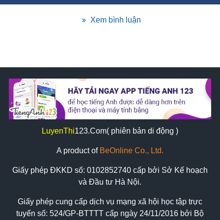
Xem bình luận
LuyenThi
123
.Com( phiên bản di động )
A product of
BeOnline Co., Ltd.
Giấy phép ĐKKD số:
0102852740
cấp bởi Sở Kế hoạch
và Đầu tư Hà Nội.
Giấy phép cung cấp dịch vụ mạng xã hội học tập trực
tuyến số: 524/GP-BTTTT cấp ngày 24/11/2016 bởi Bộ