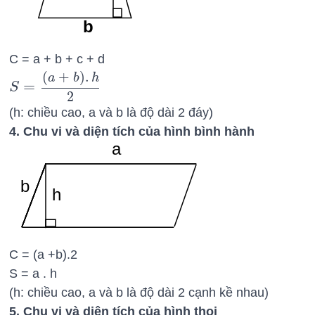
b
C = a + b + c + d
(
+
)
.
a
b
h
=
S
S
=
(
a
+
b
)
.
h
2
2
(h: chiều cao, a và b là độ dài 2 đáy)
4. Chu vi và diện tích của hình bình hành
a
b
h
C = (a +b).2
S = a . h
(h: chiều cao, a và b là độ dài 2 cạnh kề nhau)
5. Chu vi và diện tích của hình thoi