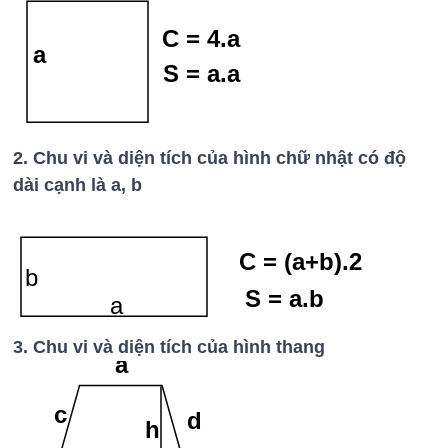
C = 4.a
a
S = a.a
2. Chu vi và diện tích của hình chữ nhật có độ
dài cạnh là a, b
C = (a+b).2
b
S = a.b
a
3. Chu vi và diện tích của hình thang
a
c
d
h