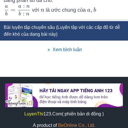
bằng phân số đã cho.
:
a
a
n
=
,
với
n
là ước chung của
a
b
a
b
=
a
:
n
b
:
n
n
a
,
b
:
b
b
n
Bài luyện tập chuyên sâu (Luyện tập với các cấp độ từ dễ
đến khó của dạng bài này)
Xem bình luận
LuyenThi
123
.Com( phiên bản di động )
A product of
BeOnline Co., Ltd.