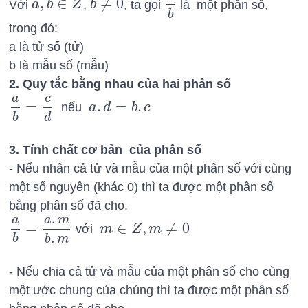
,
∈
≠
0
Với
a
b
Z
,
b
, ta gọi
là một phân số,
b
≠
0
a
b
a
,
b
∈
Z
b
trong đó:
a là tử số (tử)
b là mẫu số (mẫu)
2. Quy tắc bằng nhau của hai phân số
a
c
=
.
=
.
nếu
a
d
b
c
a
b
=
c
d
a
.
d
=
b
.
c
b
d
3. Tính chất cơ bản của phân số
- Nếu nhân cả tử và mẫu của một phân số với cùng
một số nguyên (khác 0) thì ta được một phân số
bằng phân số đã cho.
.
a
a
m
=
∈
,
≠
0
với
m
Z
m
a
b
=
a
.
m
b
.
m
m
∈
Z
,
m
≠
0
.
b
b
m
- Nếu chia cả tử và mẫu của một phân số cho cùng
một ước chung của chúng thì ta được một phân số