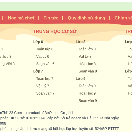
|
Học mà chơi
|
Tin tức
|
Quy định sử dụng
|
Chính s
TRUNG HỌC CƠ SỞ
TR
Lớp 6
Lớp 8
Lớp
 3
Toán lớp 6
Toán lớp 8
To
ệt lớp 3
Vật Lý 6
Vật Lý 8
Vậ
ng Việt 3
Soạn văn 6
Hóa Học 8
Hó
Lớp 7
Soạn văn 8
Lớp
Toán lớp 7
Lớp 9
To
Vật Lý 7
Toán lớp 9
Vậ
Soạn văn 7
Hóa Học 9
Hó
Soạn văn 9
nThi123.Com - a product of BeOnline Co., Ltd.
 phép ĐKKD số: 0102852740 cấp bởi Sở Kế hoạch và Đầu tư Hà Nội ngày
2008
 phép cung cấp dịch vụ mạng xã hội học tập trực tuyến số: 524/GP-BTTTT