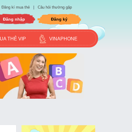
Đăng kí mua thẻ
|
Câu hỏi thường gặp
Đăng nhập
Đăng ký
UA THẺ VIP
VINAPHONE