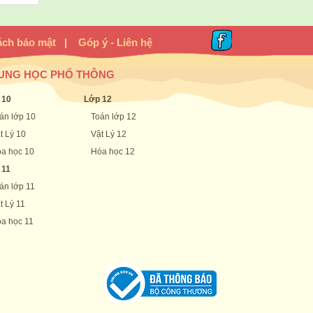
ách bảo mật
|
Góp ý - Liên hệ
UNG HỌC PHỔ THÔNG
 10
Lớp 12
án lớp 10
Toán lớp 12
t Lý 10
Vật Lý 12
a học 10
Hóa học 12
 11
án lớp 11
t Lý 11
a học 11