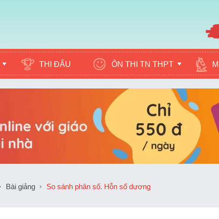
ÔN THI TN THPT
M
THI ĐẤU
Bài giảng
So sánh phân số. Hỗn số dương