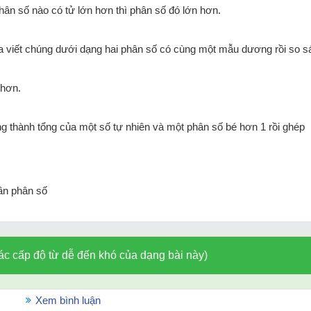
ân số nào có tử lớn hơn thì phân số đó lớn hơn.
a viết chúng dưới dạng hai phân số có cùng một mẫu dương rồi so s
 hơn.
ng thành tổng của một số tự nhiên và một phân số bé hơn 1 rồi ghép
ần phân số
ác cấp độ từ dễ đến khó của dạng bài này)
Xem bình luận