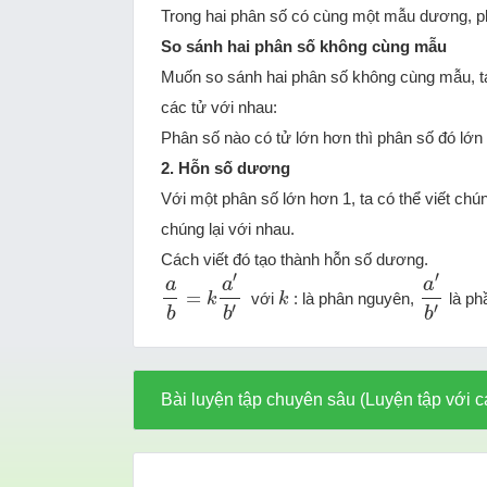
Trong hai phân số có cùng một mẫu dương, ph
So sánh hai phân số không cùng mẫu
Muốn so sánh hai phân số không cùng mẫu, t
các tử với nhau:
Phân số nào có tử lớn hơn thì phân số đó lớn
2. Hỗn số dương
Với một phân số lớn hơn 1, ta có thể viết chú
chúng lại với nhau.
Cách viết đó tạo thành hỗn số dương.
′
′
a
a
a
=
với
: là phân nguyên,
là ph
a
b
=
k
a
′
k
b
′
k
k
a
′
b
′
′
′
b
b
b
Bài luyện tập chuyên sâu (Luyện tập với c